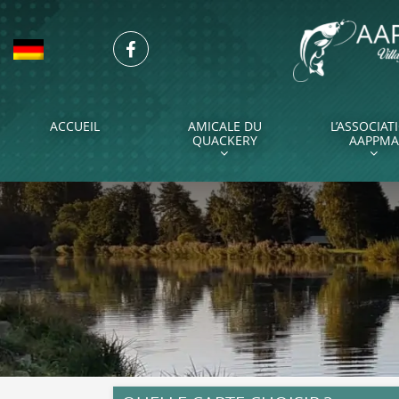
Aller
au
Facebook
contenu
principal
ACCUEIL
AMICALE DU
L’ASSOCIAT
QUACKERY
AAPPMA