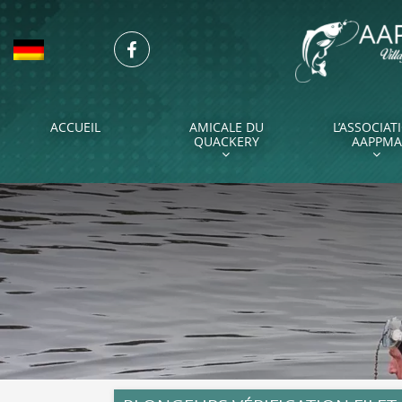
Aller
au
Facebook
contenu
principal
ACCUEIL
AMICALE DU
L’ASSOCIAT
QUACKERY
AAPPMA